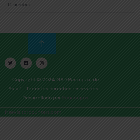
Diciembre
Copyright © 2024 GAD Parroquial de
Salatí– Todos los derechos reservados –
Desarrollado por
Ecuanegos
freevisitorcounters.com