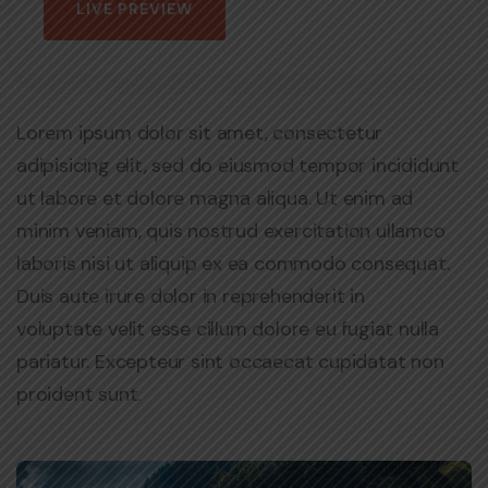
LIVE PREVIEW
Lorem ipsum dolor sit amet, consectetur
adipisicing elit, sed do eiusmod tempor incididunt
ut labore et dolore magna aliqua. Ut enim ad
minim veniam, quis nostrud exercitation ullamco
laboris nisi ut aliquip ex ea commodo consequat.
Duis aute irure dolor in reprehenderit in
voluptate velit esse cillum dolore eu fugiat nulla
pariatur. Excepteur sint occaecat cupidatat non
proident sunt.