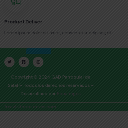
Product Deliver
Lorem ipsum dolor sit amet, consectetur adipiscg elit.
Copyright © 2024 GAD Parroquial de
Salatí– Todos los derechos reservados –
Desarrollado por
Ecuanegos
freevisitorcounters.com